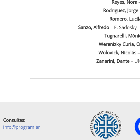
Reyes, Nora
–
Rodriguez, Jorge
Romero, Lucil
Sanzo, Alfredo
– F. Sadosky 
Tugnarelli, Móni
Werenizky Curia, Cr
Wolovick, Nicolás
–
Zanarini, Dante
– UN
Consultas:
info@program.ar