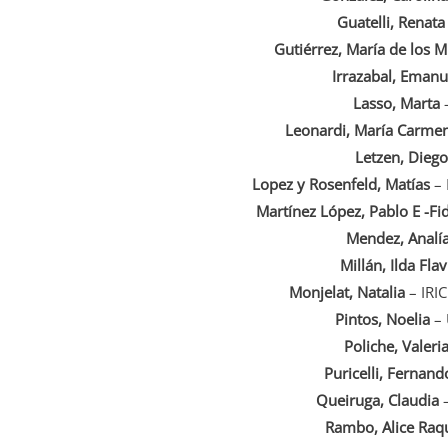
Guatelli, Renata
Gutiérrez, María de los M
Irrazabal, Emanu
Lasso, Marta
Leonardi, María Carme
Letzen, Diego
Lopez y Rosenfeld, Matías
– 
Martínez López, Pablo E -Fi
Mendez, Analí
Millán, Ilda Flav
Monjelat, Natalia
– IRI
Pintos, Noelia
– 
Poliche, Valeri
Puricelli, Fernand
Queiruga, Claudia
–
Rambo, Alice Raq