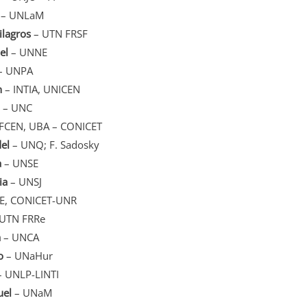
– UNLaM
ilagros
– UTN FRSF
el
– UNNE
– UNPA
n
– INTIA, UNICEN
– UNC
FCEN, UBA – CONICET
del
– UNQ; F. Sadosky
a
– UNSE
ia
– UNSJ
CE, CONICET-UNR
UTN FRRe
a
– UNCA
o
– UNaHur
 UNLP-LINTI
uel
– UNaM