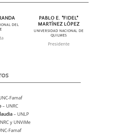
ARANDA
PABLO E. "FIDEL"
MARTÍNEZ LÓPEZ
IONAL DEL
E
UNIVERSIDAD NACIONAL DE
QUILMES
ta
Presidente
ros
NC-Famaf
o
– UNRC
laudia
– UNLP
NRC y UNViMe
UNC-Famaf