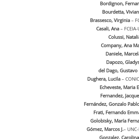
Bordignon, Ferna
Bourdetta, Vivia
Brassesco, Virginia
– F
Casali, Ana
– FCEIA-
Colussi, Natali
Company, Ana Ma
Daniele, Marcel
Dapozo, Glady
del Dago, Gustavo
Dughera, Lucila
– CONICE
Echeveste, Maria E
Fernandez, Jacque
Fernández, Gonzalo Pabl
Frati, Fernando Emm
Golobisky, María Fern
Gómez, Marcos J.
– UNC-
Gonzalez, Carolina