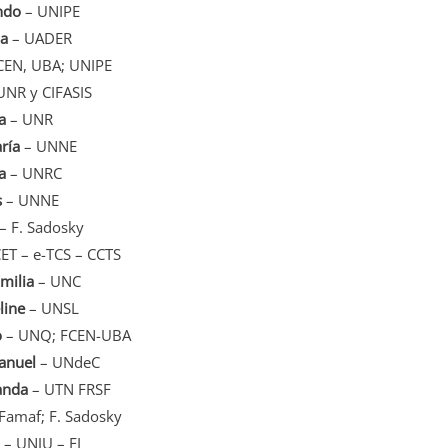
ndo
– UNIPE
na
– UADER
CEN, UBA; UNIPE
UNR y CIFASIS
a
– UNR
ría
– UNNE
a
– UNRC
s
– UNNE
– F. Sadosky
T – e-TCS – CCTS
milia
– UNC
line
– UNSL
o
– UNQ; FCEN-UBA
anuel
– UNdeC
anda
– UTN FRSF
Famaf; F. Sadosky
– UNJU – FI