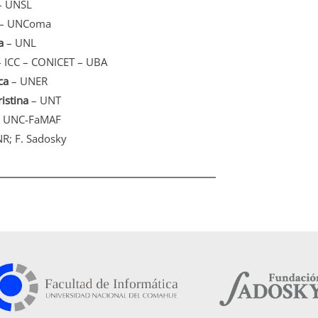
 UNSL
– UNComa
a
– UNL
– ICC – CONICET – UBA
ca
– UNER
istina
– UNT
 UNC-FaMAF
R; F. Sadosky